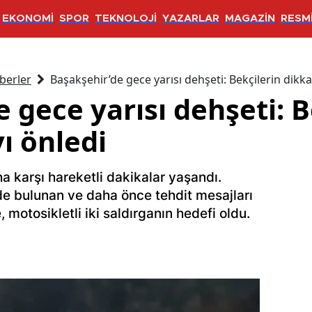
EKONOMİ
SPOR
TEKNOLOJİ
YAZARLAR
MAGAZİN
RESMİ
berler
Başakşehir’de gece yarısı dehşeti: Bekçilerin dikkat
 gece yarısı dehşeti: B
yı önledi
a karşı hareketli dakikalar yaşandı.
de bulunan ve daha önce tehdit mesajları
e, motosikletli iki saldırganın hedefi oldu.