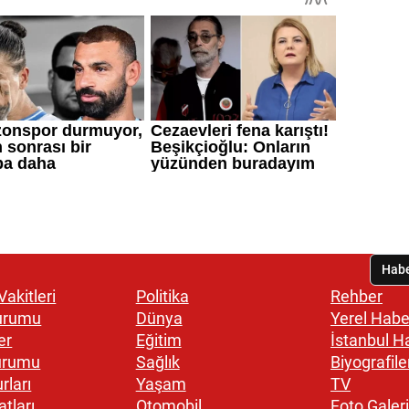
akitleri
Politika
Rehber
urumu
Dünya
Yerel Habe
er
Eğitim
İstanbul H
urumu
Sağlık
Biyografile
rları
Yaşam
TV
atları
Otomobil
Foto Galeri