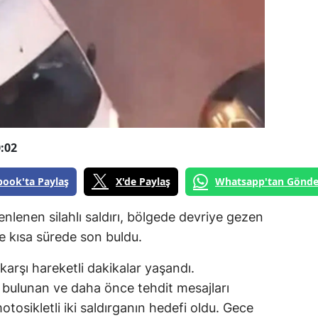
:02
book'ta Paylaş
X'de Paylaş
Whatsapp'tan Gönde
enlenen silahlı saldırı, bölgede devriye gezen
e kısa sürede son buldu.
arşı hareketli dakikalar yaşandı.
 bulunan ve daha önce tehdit mesajları
motosikletli iki saldırganın hedefi oldu. Gece