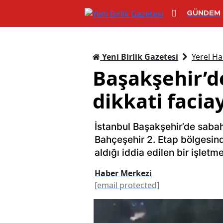
GÜNDEM
Yeni Birlik Gazetesi
Yerel Ha
Başakşehir’de
dikkati facia
İstanbul Başakşehir’de sabah
Bahçeşehir 2. Etap bölgesin
aldığı iddia edilen bir işletm
Haber Merkezi
[email protected]