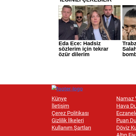
Künye
Namaz V
İletişim
Hava D
Çerez Politikası
Eczanel
Gizlilik İlkeleri
Puan D
Kullanım Şartları
Döviz Ku
Altın Fiy