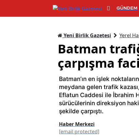
GÜNDEM
Yeni Birlik Gazetesi
Yerel Ha
Batman trafi
çarpışma fac
Batman’ın en işlek noktaları
meydana gelen trafik kazası,
Eflatun Caddesi ile İbrahim 
sürücülerinin direksiyon hakim
şekilde çarpıştı.
Haber Merkezi
[email protected]