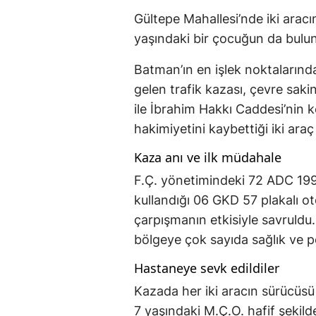
Gültepe Mahallesi’nde iki aracın
yaşındaki bir çocuğun da bulun
Batman’ın en işlek noktalarınd
gelen trafik kazası, çevre saki
ile İbrahim Hakkı Caddesi’nin k
hakimiyetini kaybettiği iki araç 
Kaza anı ve ilk müdahale
F.Ç. yönetimindeki 72 ADC 199 pl
kullandığı 06 GKD 57 plakalı ot
çarpışmanın etkisiyle savruldu
bölgeye çok sayıda sağlık ve pol
Hastaneye sevk edildiler
Kazada her iki aracın sürücüsü 
7 yaşındaki M.Ç.O. hafif şekild