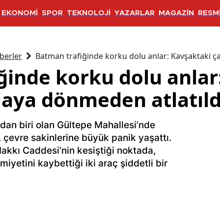
EKONOMİ
SPOR
TEKNOLOJİ
YAZARLAR
MAGAZİN
RESMİ
berler
Batman trafiğinde korku dolu anlar: Kavşaktaki ç
ğinde korku dolu anlar
iaya dönmeden atlatıld
ndan biri olan Gültepe Mahallesi’nde
 çevre sakinlerine büyük panik yaşattı.
Hakkı Caddesi’nin kesiştiği noktada,
iyetini kaybettiği iki araç şiddetli bir