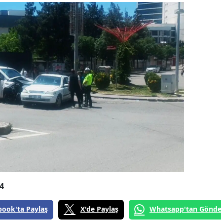
4
book'ta Paylaş
X'de Paylaş
Whatsapp'tan Gönde