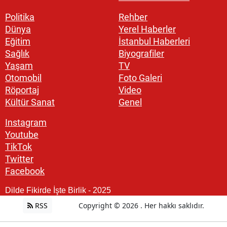
Politika
Rehber
Dünya
Yerel Haberler
Eğitim
İstanbul Haberleri
Sağlık
Biyografiler
Yaşam
TV
Otomobil
Foto Galeri
Röportaj
Video
Kültür Sanat
Genel
Instagram
Youtube
TikTok
Twitter
Facebook
Dilde Fikirde İşte Birlik - 2025
RSS
Copyright © 2026 . Her hakkı saklıdır.