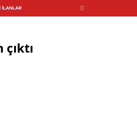
 İLANLAR
 çıktı