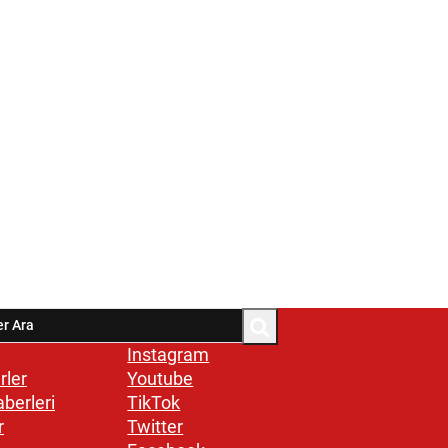
Instagram
rler
Youtube
aberleri
TikTok
r
Twitter