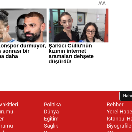
akitleri
Politika
Rehber
urumu
Dünya
Yerel Habe
er
Eğitim
İstanbul H
urumu
Sağlık
Biyografile