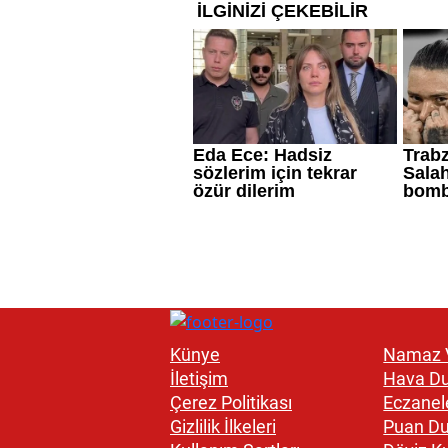
Künye
Namaz V
İletişim
Hava D
Çerez Politikası
Eczanel
Gizlilik İlkeleri
Puan D