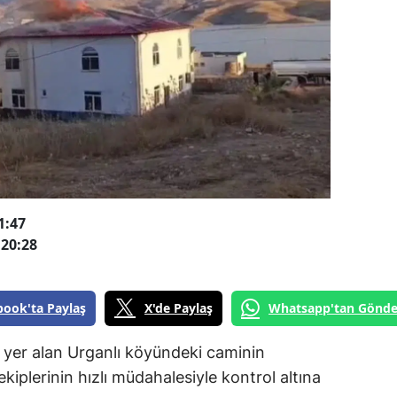
1:47
20:28
book'ta Paylaş
X'de Paylaş
Whatsapp'tan Gönde
 yer alan Urganlı köyündeki caminin
ekiplerinin hızlı müdahalesiyle kontrol altına