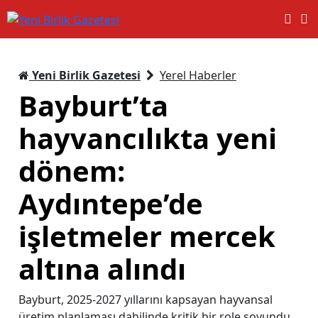
Yeni Birlik Gazetesi
Yerel Haberler
Bayburt’ta
hayvancılıkta yeni
dönem:
Aydıntepe’de
işletmeler mercek
altına alındı
Bayburt, 2025-2027 yıllarını kapsayan hayvansal
üretim planlaması dahilinde kritik bir role soyundu.