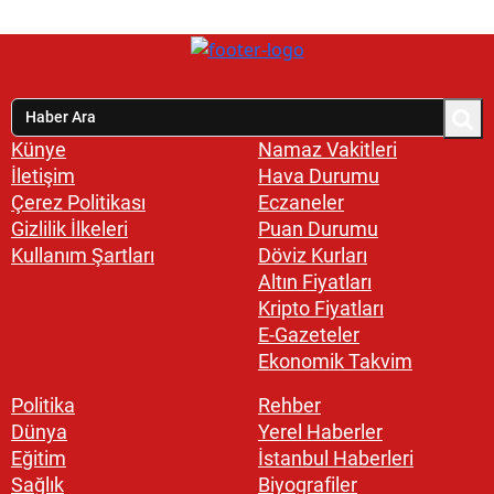
Künye
Namaz Vakitleri
İletişim
Hava Durumu
Çerez Politikası
Eczaneler
Gizlilik İlkeleri
Puan Durumu
Kullanım Şartları
Döviz Kurları
Altın Fiyatları
Kripto Fiyatları
E-Gazeteler
Ekonomik Takvim
Politika
Rehber
Dünya
Yerel Haberler
Eğitim
İstanbul Haberleri
Sağlık
Biyografiler