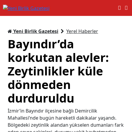
Yeni Birlik Gazetesi
Yerel Haberler
Bayındır’da
korkutan alevler:
Zeytinlikler küle
dönmeden
durduruldu
İzmir’in Bayındır ilçesine bağlı Demircilik
Mahallesi’nde bugün hareketli dakikalar yaşandı.
Bölgedeki zeytinlik alandan yükselen dumanları fark
eden çevre sakinleri, durumu vakit kaybetmeden