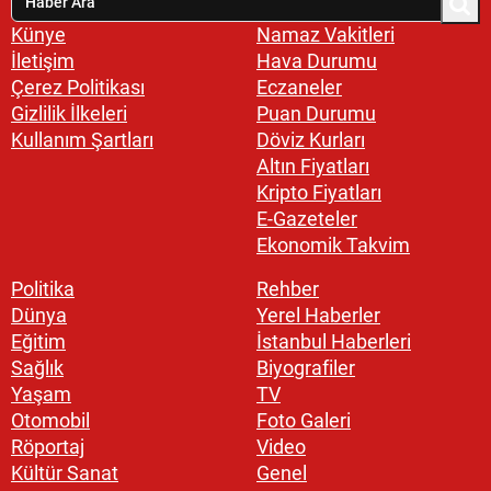
Künye
Namaz Vakitleri
İletişim
Hava Durumu
Çerez Politikası
Eczaneler
Gizlilik İlkeleri
Puan Durumu
Kullanım Şartları
Döviz Kurları
Altın Fiyatları
Kripto Fiyatları
E-Gazeteler
Ekonomik Takvim
Politika
Rehber
Dünya
Yerel Haberler
Eğitim
İstanbul Haberleri
Sağlık
Biyografiler
Yaşam
TV
Otomobil
Foto Galeri
Röportaj
Video
Kültür Sanat
Genel