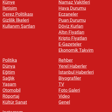
Künye
Namaz Vakitleri
İletişim
Hava Durumu
Çerez Politikası
Eczaneler
Gizlilik İlkeleri
Puan Durumu
Kullanım Şartları
Döviz Kurları
Altın Fiyatları
Kripto Fiyatları
E-Gazeteler
Ekonomik Takvim
Politika
Rehber
Dünya
Yerel Haberler
Eğitim
İstanbul Haberleri
Sağlık
Biyografiler
Yaşam
TV
Otomobil
Foto Galeri
Röportaj
Video
Kültür Sanat
Genel