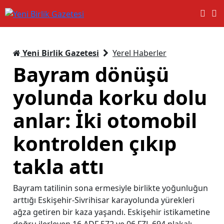
Yeni Birlik Gazetesi
Yerel Haberler
Bayram dönüşü
yolunda korku dolu
anlar: İki otomobil
kontrolden çıkıp
takla attı
Bayram tatilinin sona ermesiyle birlikte yoğunluğun
arttığı Eskişehir-Sivrihisar karayolunda yürekleri
ağza getiren bir kaza yaşandı. Eskişehir istikametine
doğru ilerleyen 16 ADF 572 ve 06 FZL 694 plakalı