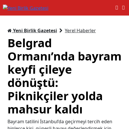
Yeni Birlik Gazetesi
Yerel Haberler
Belgrad
Ormanı’nda bayram
keyfi çileye
dönüştü:
Piknikçiler yolda
mahsur kaldı
Bayram tatilini İstanbul’da geçirmeyi tercih eden
binlerce kişi, güneşli havayı değerlendirmek için