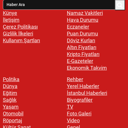
Künye
Namaz Vakitleri
İletişim
Hava Durumu
Çerez Politikası
Eczaneler
Gizlilik İlkeleri
Puan Durumu
Kullanım Şartları
Döviz Kurları
Altın Fiyatları
Kripto Fiyatları
E-Gazeteler
Ekonomik Takvim
Politika
Rehber
Dünya
Yerel Haberler
Eğitim
İstanbul Haberleri
Sağlık
Biyografiler
Yaşam
TV
Otomobil
Foto Galeri
Röportaj
Video
Kültür Sanat
Genel