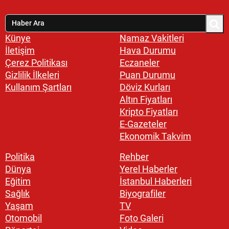
Künye
Namaz Vakitleri
İletişim
Hava Durumu
Çerez Politikası
Eczaneler
Gizlilik İlkeleri
Puan Durumu
Kullanım Şartları
Döviz Kurları
Altın Fiyatları
Kripto Fiyatları
E-Gazeteler
Ekonomik Takvim
Politika
Rehber
Dünya
Yerel Haberler
Eğitim
İstanbul Haberleri
Sağlık
Biyografiler
Yaşam
TV
Otomobil
Foto Galeri