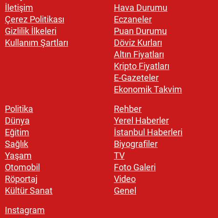
İletişim
Hava Durumu
Çerez Politikası
Eczaneler
Gizlilik İlkeleri
Puan Durumu
Kullanım Şartları
Döviz Kurları
Altın Fiyatları
Kripto Fiyatları
E-Gazeteler
Ekonomik Takvim
Politika
Rehber
Dünya
Yerel Haberler
Eğitim
İstanbul Haberleri
Sağlık
Biyografiler
Yaşam
TV
Otomobil
Foto Galeri
Röportaj
Video
Kültür Sanat
Genel
Instagram