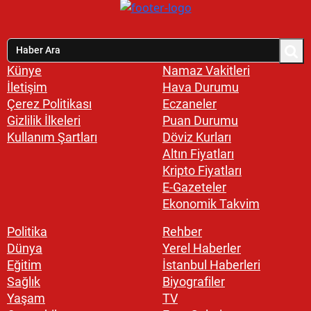
Künye
Namaz Vakitleri
İletişim
Hava Durumu
Çerez Politikası
Eczaneler
Gizlilik İlkeleri
Puan Durumu
Kullanım Şartları
Döviz Kurları
Altın Fiyatları
Kripto Fiyatları
E-Gazeteler
Ekonomik Takvim
Politika
Rehber
Dünya
Yerel Haberler
Eğitim
İstanbul Haberleri
Sağlık
Biyografiler
Yaşam
TV