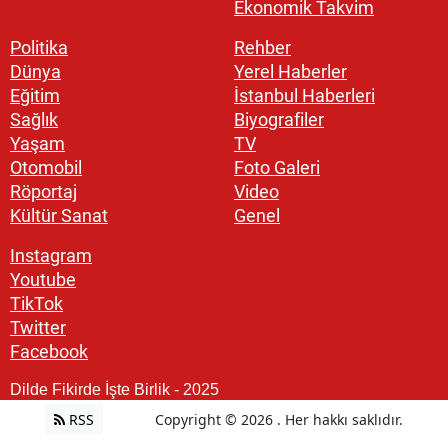
Ekonomik Takvim
Politika
Rehber
Dünya
Yerel Haberler
Eğitim
İstanbul Haberleri
Sağlık
Biyografiler
Yaşam
TV
Otomobil
Foto Galeri
Röportaj
Video
Kültür Sanat
Genel
Instagram
Youtube
TikTok
Twitter
Facebook
Dilde Fikirde İşte Birlik - 2025
RSS
Copyright © 2026 . Her hakkı saklıdır.