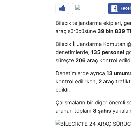
Face
Bilecik’te jandarma ekipleri, g
araç sürücüsüne
39 bin 839 T
Bilecik İl Jandarma Komutanlığı’
denetimlerde,
135 personel
gö
süreçte
206 araç
kontrol edildi
Denetimlerde ayrıca
13 umuma
kontrol edilirken,
2 araç
trafik
edildi.
Çalışmaların bir diğer önemli
aranan toplam
8 şahıs
yakalan