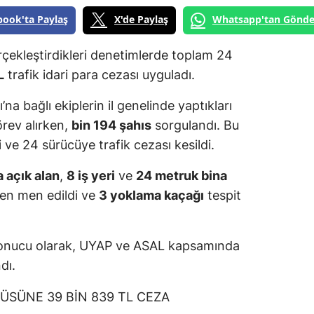
book'ta Paylaş
X'de Paylaş
Whatsapp'tan Gönde
erçekleştirdikleri denetimlerde toplam 24
L
trafik idari para cezası uyguladı.
na bağlı ekiplerin il genelinde yaptıkları
rev alırken,
bin 194 şahıs
sorgulandı. Bu
 ve 24 sürücüye trafik cezası kesildi.
 açık alan
,
8 iş yeri
ve
24 metruk bina
ten men edildi ve
3 yoklama kaçağı
tespit
 sonucu olarak, UYAP ve ASAL kapsamında
dı.