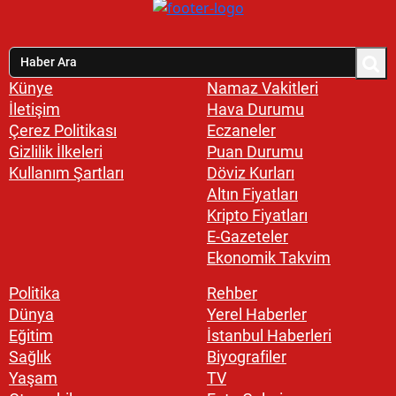
Künye
Namaz Vakitleri
İletişim
Hava Durumu
Çerez Politikası
Eczaneler
Gizlilik İlkeleri
Puan Durumu
Kullanım Şartları
Döviz Kurları
Altın Fiyatları
Kripto Fiyatları
E-Gazeteler
Ekonomik Takvim
Politika
Rehber
Dünya
Yerel Haberler
Eğitim
İstanbul Haberleri
Sağlık
Biyografiler
Yaşam
TV