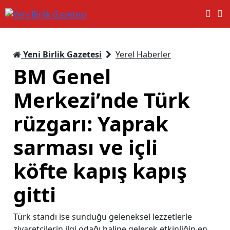
Yeni Birlik Gazetesi
Yerel Haberler
BM Genel
Merkezi’nde Türk
rüzgarı: Yaprak
sarması ve içli
köfte kapış kapış
gitti
Türk standı ise sunduğu geleneksel lezzetlerle
ziyaretçilerin ilgi odağı haline gelerek etkinliğin en