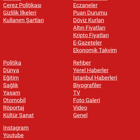
Çerez Politikası
Eczaneler
Gizlilik İlkeleri
Puan Durumu
Kullanım Şartları
Döviz Kurları
Altın Fiyatları
Kripto Fiyatları
E-Gazeteler
Ekonomik Takvim
Politika
Rehber
Dünya
Yerel Haberler
Eğitim
İstanbul Haberleri
Sağlık
Biyografiler
Yaşam
TV
Otomobil
Foto Galeri
Röportaj
Video
Kültür Sanat
Genel
Instagram
Youtube