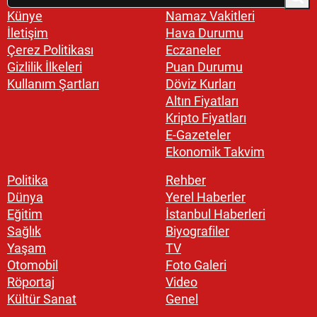
Künye
Namaz Vakitleri
İletişim
Hava Durumu
Çerez Politikası
Eczaneler
Gizlilik İlkeleri
Puan Durumu
Kullanım Şartları
Döviz Kurları
Altın Fiyatları
Kripto Fiyatları
E-Gazeteler
Ekonomik Takvim
Politika
Rehber
Dünya
Yerel Haberler
Eğitim
İstanbul Haberleri
Sağlık
Biyografiler
Yaşam
TV
Otomobil
Foto Galeri
Röportaj
Video
Kültür Sanat
Genel