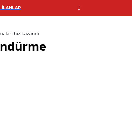
 İLANLAR
aları hız kazandı
öndürme