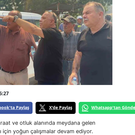
6:27
book'ta Paylaş
X'de Paylaş
Whatsapp'tan Gönde
iraat ve otluk alanında meydana gelen
sı için yoğun çalışmalar devam ediyor.