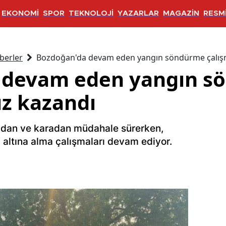
EKONOMİ
SPOR
TEKNOLOJİ
YAZARLAR
MAGAZİN
RESMİ
berler
Bozdoğan'da devam eden yangın söndürme çalışm
 devam eden yangın s
ız kazandı
dan ve karadan müdahale sürerken,
l altına alma çalışmaları devam ediyor.