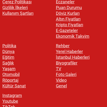
Çerez Politikası
Eczaneler
Gizlilik İlkeleri
Puan Durumu
Kullanım Şartları
Döviz Kurları
Altın Fiyatları
Kripto Fiyatları
E-Gazeteler
Ekonomik Takvim
Politika
Rehber
Dünya
Yerel Haberler
Eğitim
İstanbul Haberleri
Sağlık
Biyografiler
Yaşam
TV
Otomobil
Foto Galeri
Röportaj
Video
Kültür Sanat
Genel
Instagram
Youtube
TikTok