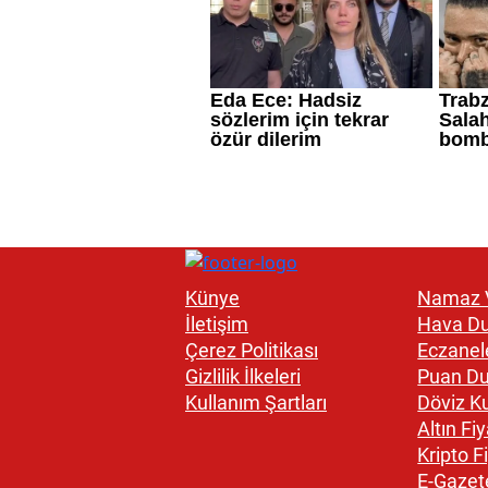
Künye
Namaz V
İletişim
Hava D
Çerez Politikası
Eczanel
Gizlilik İlkeleri
Puan D
Kullanım Şartları
Döviz Ku
Altın Fiy
Kripto Fi
E-Gazet