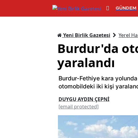
GÜNDEM
Yeni Birlik Gazetesi
Yerel Ha
Burdur'da oto
yaralandı
Burdur-Fethiye kara yolund
otomobildeki iki kişi yaraland
DUYGU AYDIN ÇEPNİ
[email protected]