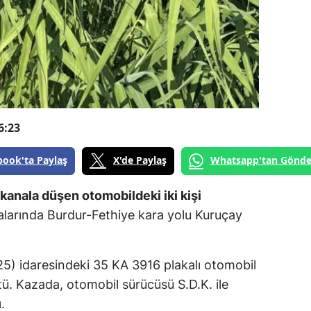
6:23
book'ta Paylaş
X'de Paylaş
Whatsapp'tan Gönde
kanala düşen otomobildeki iki kişi
alarında Burdur-Fethiye kara yolu Kuruçay
 (25) idaresindeki 35 KA 3916 plakalı otomobil
ü. Kazada, otomobil sürücüsü S.D.K. ile
.