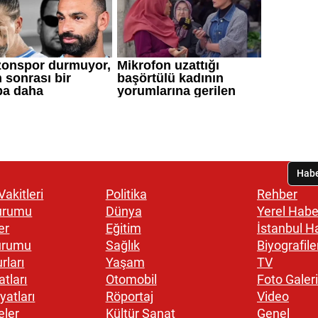
akitleri
Politika
Rehber
urumu
Dünya
Yerel Habe
er
Eğitim
İstanbul H
urumu
Sağlık
Biyografile
rları
Yaşam
TV
atları
Otomobil
Foto Galeri
yatları
Röportaj
Video
eler
Kültür Sanat
Genel