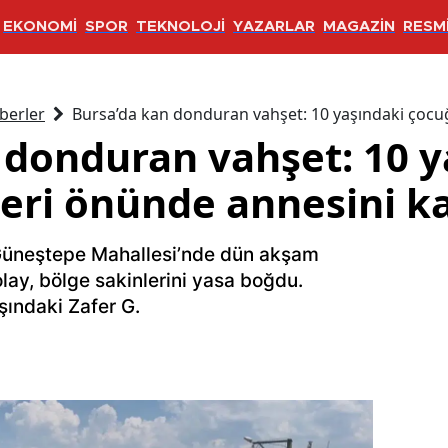
EKONOMİ
SPOR
TEKNOLOJİ
YAZARLAR
MAGAZİN
RESMİ
berler
Bursa’da kan donduran vahşet: 10 yaşındaki çocuğ
 donduran vahşet: 10 y
eri önünde annesini ka
 Güneştepe Mahallesi’nde dün akşam
ay, bölge sakinlerini yasa boğdu.
aşındaki Zafer G.