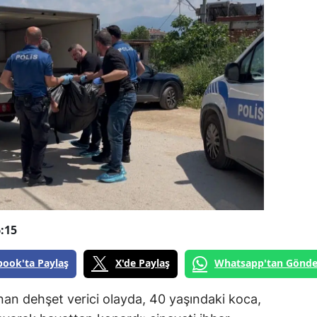
:15
book'ta Paylaş
X'de Paylaş
Whatsapp'tan Gönde
an dehşet verici olayda, 40 yaşındaki koca,