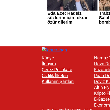
Künye
Namaz V
İletişim
Hava D
Çerez Politikası
Eczanel
Gizlilik İlkeleri
Puan D
Kullanım Şartları
Döviz Ku
Altın Fiy
Kripto Fi
E-Gazet
Ekonom