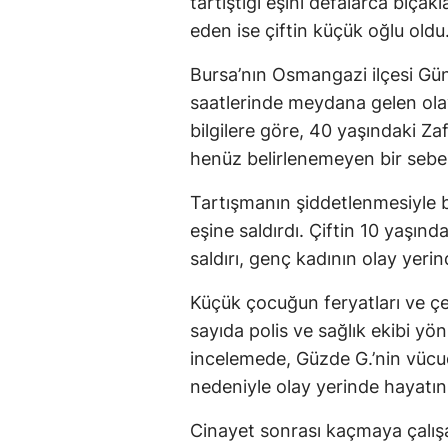
tartıştığı eşini defalarca bıça
eden ise çiftin küçük oğlu oldu
Bursa’nın Osmangazi ilçesi G
saatlerinde meydana gelen olay
bilgilere göre, 40 yaşındaki Za
henüz belirlenemeyen bir sebep
Tartışmanın şiddetlenmesiyle bi
eşine saldırdı. Çiftin 10 yaşın
saldırı, genç kadının olay yeri
Küçük çocuğun feryatları ve çe
sayıda polis ve sağlık ekibi yönl
incelemede, Güzde G.’nin vücud
nedeniyle olay yerinde hayatını 
Cinayet sonrası kaçmaya çalış