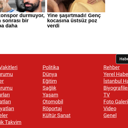
akitleri
Politika
Rehber
urumu
Dünya
Yerel Habe
er
Eğitim
İstanbul H
urumu
Sağlık
Biyografile
rları
Yaşam
TV
atları
Otomobil
Foto Galeri
yatları
Röportaj
Video
eler
Kültür Sanat
Genel
ik Takvim