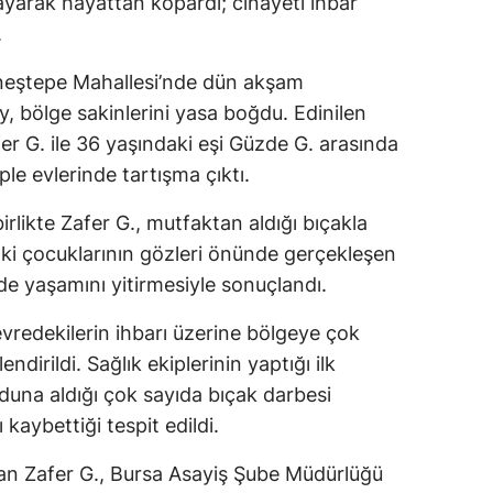
klayarak hayattan kopardı; cinayeti ihbar
.
üneştepe Mahallesi’nde dün akşam
, bölge sakinlerini yasa boğdu. Edinilen
fer G. ile 36 yaşındaki eşi Güzde G. arasında
le evlerinde tartışma çıktı.
rlikte Zafer G., mutfaktan aldığı bıçakla
daki çocuklarının gözleri önünde gerçekleşen
nde yaşamını yitirmesiyle sonuçlandı.
vredekilerin ihbarı üzerine bölgeye çok
endirildi. Sağlık ekiplerinin yaptığı ilk
una aldığı çok sayıda bıçak darbesi
kaybettiği tespit edildi.
an Zafer G., Bursa Asayiş Şube Müdürlüğü