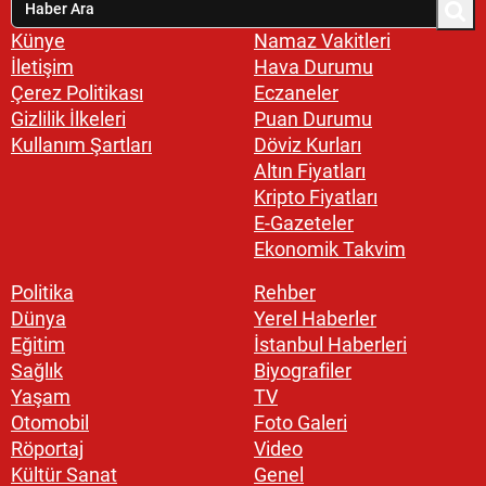
Künye
Namaz Vakitleri
İletişim
Hava Durumu
Çerez Politikası
Eczaneler
Gizlilik İlkeleri
Puan Durumu
Kullanım Şartları
Döviz Kurları
Altın Fiyatları
Kripto Fiyatları
E-Gazeteler
Ekonomik Takvim
Politika
Rehber
Dünya
Yerel Haberler
Eğitim
İstanbul Haberleri
Sağlık
Biyografiler
Yaşam
TV
Otomobil
Foto Galeri
Röportaj
Video
Kültür Sanat
Genel