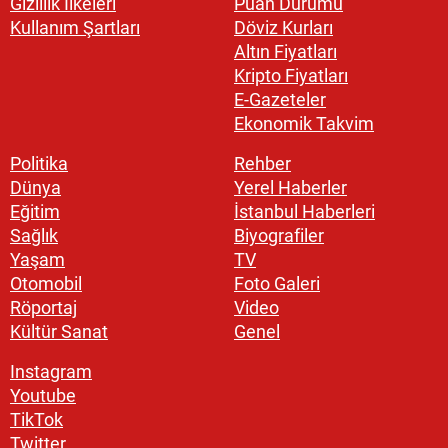
Gizlilik İlkeleri
Puan Durumu
Kullanım Şartları
Döviz Kurları
Altın Fiyatları
Kripto Fiyatları
E-Gazeteler
Ekonomik Takvim
Politika
Rehber
Dünya
Yerel Haberler
Eğitim
İstanbul Haberleri
Sağlık
Biyografiler
Yaşam
TV
Otomobil
Foto Galeri
Röportaj
Video
Kültür Sanat
Genel
Instagram
Youtube
TikTok
Twitter