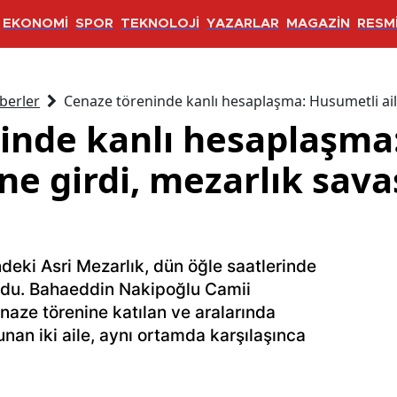
EKONOMİ
SPOR
TEKNOLOJİ
YAZARLAR
MAGAZİN
RESMİ
berler
Cenaze töreninde kanlı hesaplaşma: Husumetli aile
inde kanlı hesaplaşma
rine girdi, mezarlık sav
ndeki Asri Mezarlık, dün öğle saatlerinde
oldu. Bahaeddin Nakipoğlu Camii
aze törenine katılan ve aralarında
an iki aile, aynı ortamda karşılaşınca