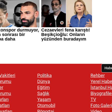
akitleri
Politika
Rehber
urumu
Dünya
Yerel Habe
er
Eğitim
İstanbul H
urumu
Sağlık
Biyografile
rları
Yaşam
TV
atları
Otomobil
Foto Galeri
yatları
Röportaj
Video