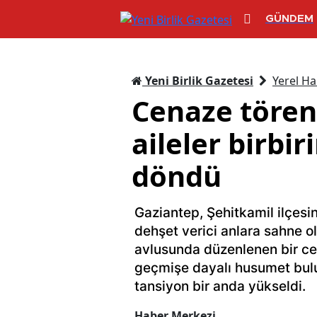
GÜNDEM
Yeni Birlik Gazetesi
Yerel Ha
Cenaze tören
aileler birbi
döndü
Gaziantep, Şehitkamil ilçesi
dehşet verici anlara sahne 
avlusunda düzenlenen bir cen
geçmişe dayalı husumet bulun
tansiyon bir anda yükseldi.
Haber Merkezi