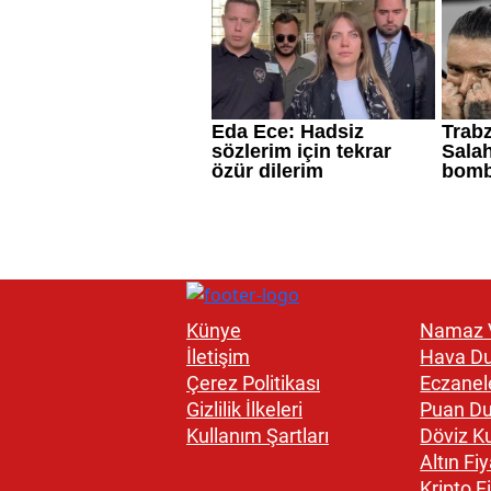
Künye
Namaz V
İletişim
Hava D
Çerez Politikası
Eczanel
Gizlilik İlkeleri
Puan D
Kullanım Şartları
Döviz Ku
Altın Fiy
Kripto Fi