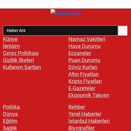
Künye
Namaz Vakitleri
İletişim
Hava Durumu
Çerez Politikası
Eczaneler
Gizlilik İlkeleri
Puan Durumu
Kullanım Şartları
Döviz Kurları
Altın Fiyatları
Kripto Fiyatları
E-Gazeteler
Ekonomik Takvim
Politika
Rehber
Dünya
Yerel Haberler
Eğitim
İstanbul Haberleri
Sağlık
Biyografiler