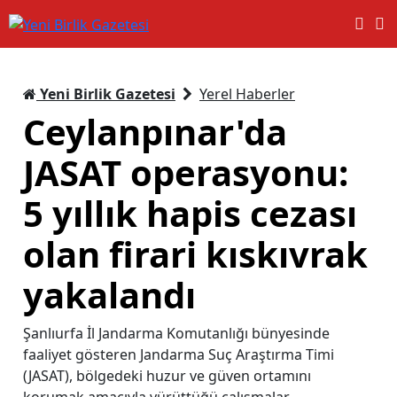
Yeni Birlik Gazetesi
Yerel Haberler
Ceylanpınar'da
JASAT operasyonu:
5 yıllık hapis cezası
olan firari kıskıvrak
yakalandı
Şanlıurfa İl Jandarma Komutanlığı bünyesinde
faaliyet gösteren Jandarma Suç Araştırma Timi
(JASAT), bölgedeki huzur ve güven ortamını
korumak amacıyla yürüttüğü çalışmalar