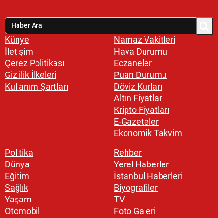
Künye
Namaz Vakitleri
İletişim
Hava Durumu
Çerez Politikası
Eczaneler
Gizlilik İlkeleri
Puan Durumu
Kullanım Şartları
Döviz Kurları
Altın Fiyatları
Kripto Fiyatları
E-Gazeteler
Ekonomik Takvim
Politika
Rehber
Dünya
Yerel Haberler
Eğitim
İstanbul Haberleri
Sağlık
Biyografiler
Yaşam
TV
Otomobil
Foto Galeri