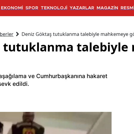
EKONOMİ
SPOR
TEKNOLOJİ
YAZARLAR
MAGAZİN
RESMİ
berler
Deniz Göktaş tutuklanma talebiyle mahkemeye gö
ş tutuklanma talebiyl
i aşağılama ve Cumhurbaşkanına hakaret
evk edildi.