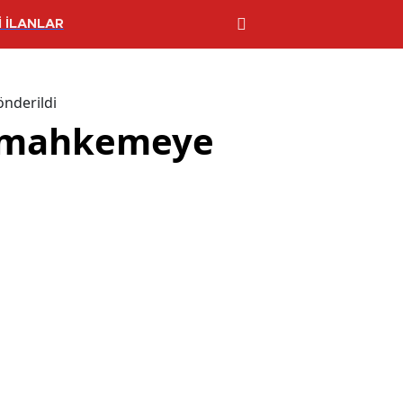
 İLANLAR
nderildi
e mahkemeye