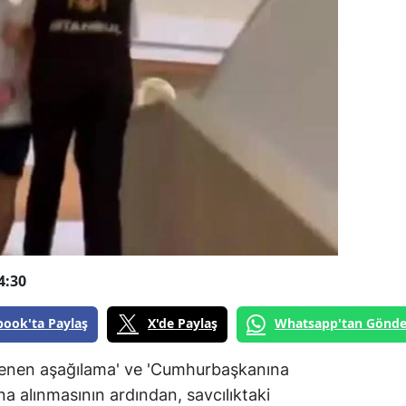
4:30
book'ta Paylaş
X'de Paylaş
Whatsapp'tan Gönde
 alenen aşağılama' ve 'Cumhurbaşkanına
na alınmasının ardından, savcılıktaki