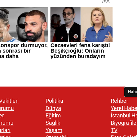
akitleri
Politika
Rehber
urumu
Dünya
Yerel Habe
er
Eğitim
İstanbul H
urumu
Sağlık
Biyografile
rları
Yaşam
TV