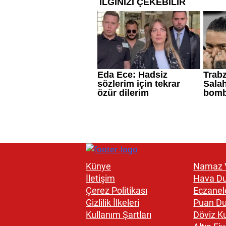
Künye
Namaz V
İletişim
Hava D
Çerez Politikası
Eczanel
Gizlilik İlkeleri
Puan D
Kullanım Şartları
Döviz Ku