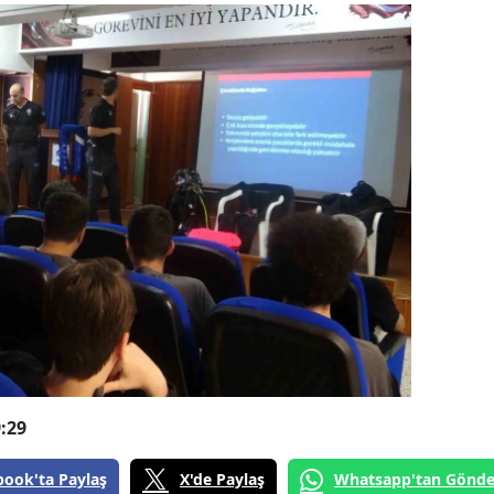
:29
book'ta Paylaş
X'de Paylaş
Whatsapp'tan Gönde