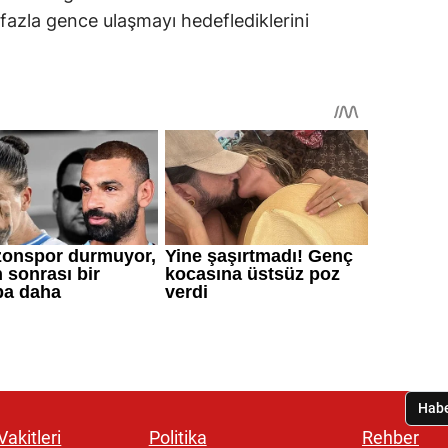
azla gence ulaşmayı hedeflediklerini
akitleri
Politika
Rehber