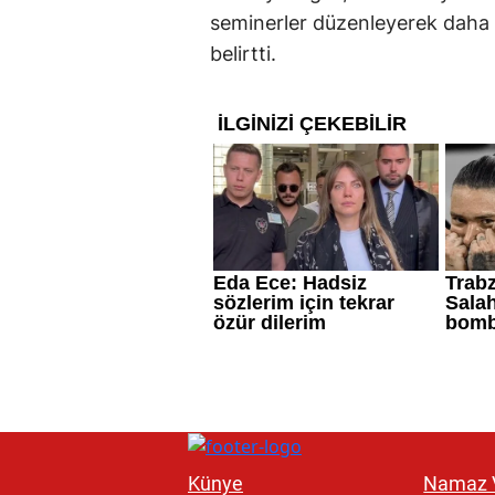
seminerler düzenleyerek daha f
belirtti.
Künye
Namaz V