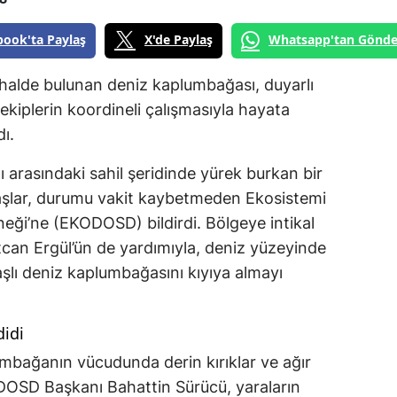
book'ta Paylaş
X'de Paylaş
Whatsapp'tan Gönde
ı halde bulunan deniz kaplumbağası, duyarlı
ekiplerin koordineli çalışmasıyla hayata
dı.
ı arasındaki sahil şeridinde yürek burkan bir
aşlar, durumu vakit kaybetmeden Ekosistemi
ği’ne (EKODOSD) bildirdi. Bölgeye intikal
rtcan Ergül’ün de yardımıyla, deniz yüzeyinde
aşlı deniz kaplumbağasını kıyıya almayı
didi
umbağanın vücudunda derin kırıklar ve ağır
KODOSD Başkanı Bahattin Sürücü, yaraların