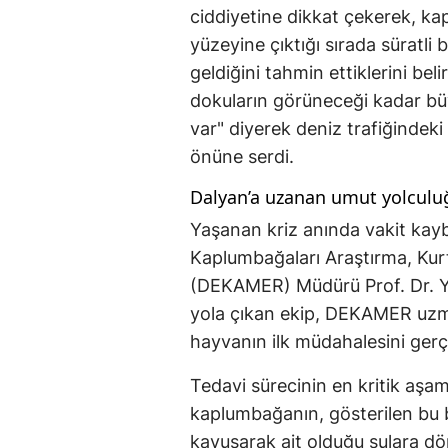
ciddiyetine dikkat çekerek, k
yüzeyine çıktığı sırada süratli
geldiğini tahmin ettiklerini bel
dokuların görüneceği kadar büy
var" diyerek deniz trafiğindeki
önüne serdi.
Dalyan’a uzanan umut yolculu
Yaşanan kriz anında vakit kayb
Kaplumbağaları Araştırma, Kur
(DEKAMER) Müdürü Prof. Dr. Ya
yola çıkan ekip, DEKAMER uzma
hayvanın ilk müdahalesini gerçe
Tedavi sürecinin en kritik aşa
kaplumbağanın, gösterilen bu 
kavuşarak ait olduğu sulara dö