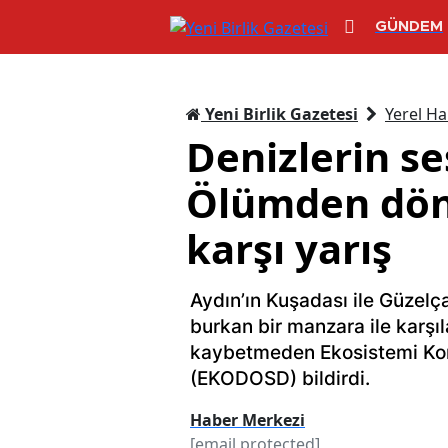
GÜNDEM
Yeni Birlik Gazetesi
Yerel Ha
Denizlerin se
Ölümden döne
karşı yarış
Aydın’ın Kuşadası ile Güzelç
burkan bir manzara ile karşı
kaybetmeden Ekosistemi Ko
(EKODOSD) bildirdi.
Haber Merkezi
[email protected]