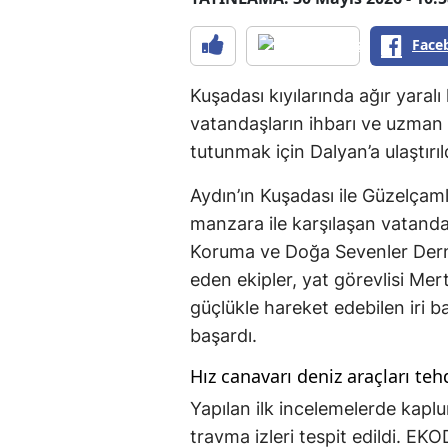
Face
Kuşadası kıyılarında ağır yaral
vatandaşların ihbarı ve uzman 
tutunmak için Dalyan’a ulaştırıl
Aydın’ın Kuşadası ile Güzelçaml
manzara ile karşılaşan vatand
Koruma ve Doğa Sevenler Derne
eden ekipler, yat görevlisi Me
güçlükle hareket edebilen iri b
başardı.
Hız canavarı deniz araçları teh
Yapılan ilk incelemelerde kapl
travma izleri tespit edildi. E