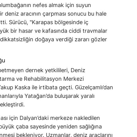
aplumbağanın nefes almak için suyun
 bir deniz aracının çarpması sonucu bu hale
irtti. Sürücü, "Karapas bölgesinde iç
ük bir hasar ve kafasında ciddi travmalar
 dikkatsizliğin doğaya verdiği zararı gözler
ğu
etmeyen dernek yetkilileri, Deniz
tarma ve Rehabilitasyon Merkezi
kup Kaska ile irtibata geçti. Güzelçamlı’dan
nlarıyla Yatağan’da buluşarak yaralı
kleştirdi.
ması için Dalyan’daki merkeze nakledilen
büyük çaba sayesinde yeniden sağlığına
nmesi bekleniyor. Uzmanlar, deniz araçlarını