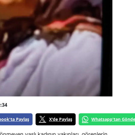
:34
book'ta Paylaş
X'de Paylaş
Whatsapp'tan Gönde
nmeyen yaşlı kadının yakınları, görenlerin