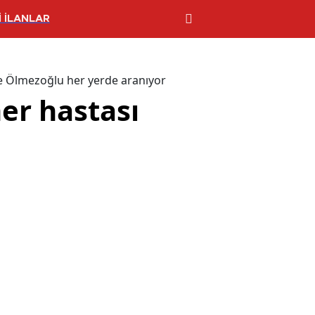
 İLANLAR
yşe Ölmezoğlu her yerde aranıyor
mer hastası