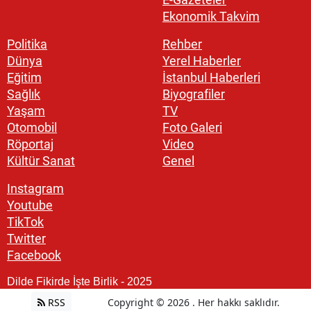
Ekonomik Takvim
Politika
Rehber
Dünya
Yerel Haberler
Eğitim
İstanbul Haberleri
Sağlık
Biyografiler
Yaşam
TV
Otomobil
Foto Galeri
Röportaj
Video
Kültür Sanat
Genel
Instagram
Youtube
TikTok
Twitter
Facebook
Dilde Fikirde İşte Birlik - 2025
RSS
Copyright © 2026 . Her hakkı saklıdır.