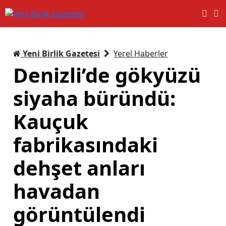
Yeni Birlik Gazetesi
Yerel Haberler
Denizli’de gökyüzü
siyaha büründü:
Kauçuk
fabrikasındaki
dehşet anları
havadan
görüntülendi