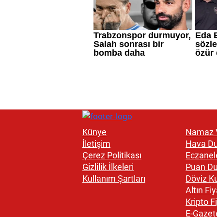
Künye
Namaz V
İletişim
Hava D
Çerez Politikası
Eczanel
Gizlilik İlkeleri
Puan D
Kullanım Şartları
Döviz Ku
Altın Fiy
Kripto Fi
E-Gazet