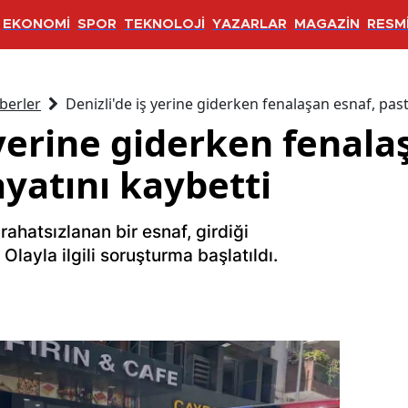
EKONOMİ
SPOR
TEKNOLOJİ
YAZARLAR
MAGAZİN
RESMİ
berler
Denizli'de iş yerine giderken fenalaşan esnaf, pas
 yerine giderken fenala
yatını kaybetti
rahatsızlanan bir esnaf, girdiği
Olayla ilgili soruşturma başlatıldı.