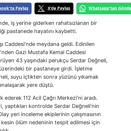
book'ta Paylaş
X'de Paylaş
Whatsapp'tan Gönde
nde, iş yerine giderken rahatsızlanan bir
iği pastanede hayatını kaybetti.
şı Caddesi'nde meydana geldi. Edinilen
si'nden Gazi Mustafa Kemal Caddesi
rüyen 43 yaşındaki perukçu Serdar Değneli,
zerindeki bir pastaneye girdi. İşletme
neli, suyu içtikten sonra yüzünü yıkamak
enalaşarak yere düştü.
k ederek 112 Acil Çağrı Merkezi'ni aradı.
ri, yaptıkları kontrolde Serdar Değneli'nin
 Olay yeri inceleme ekiplerinin çalışmasının
 kesin ölüm nedeninin tespit edilmesi için
ıldı.