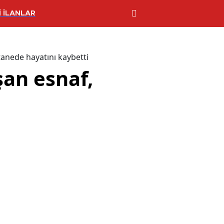
 İLANLAR
tanede hayatını kaybetti
şan esnaf,