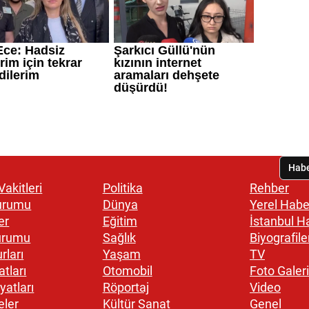
akitleri
Politika
Rehber
urumu
Dünya
Yerel Habe
er
Eğitim
İstanbul H
urumu
Sağlık
Biyografile
rları
Yaşam
TV
atları
Otomobil
Foto Galeri
yatları
Röportaj
Video
eler
Kültür Sanat
Genel