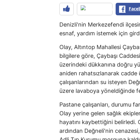
Face
Denizli'nin Merkezefendi ilçesi
esnaf, yardım istemek için gird
Olay, Altıntop Mahallesi Çayba
bilgilere göre, Çaybaşı Cadde
üzerindeki dükkanına doğru yü
aniden rahatsızlanarak cadde ü
çalışanlarından su isteyen Değ
üzere lavaboya yöneldiğinde f
Pastane çalışanları, durumu far
Olay yerine gelen sağlık ekiple
hayatını kaybettiğini belirledi.
ardından Değneli'nin cenazesi,
Adli Tıp Kurumu morguna kaldır