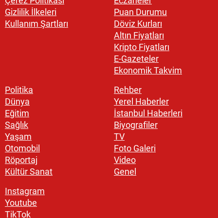
Çerez Politikası
Eczaneler
Gizlilik İlkeleri
Puan Durumu
Kullanım Şartları
Döviz Kurları
Altın Fiyatları
Kripto Fiyatları
E-Gazeteler
Ekonomik Takvim
Politika
Rehber
Dünya
Yerel Haberler
Eğitim
İstanbul Haberleri
Sağlık
Biyografiler
Yaşam
TV
Otomobil
Foto Galeri
Röportaj
Video
Kültür Sanat
Genel
Instagram
Youtube
TikTok