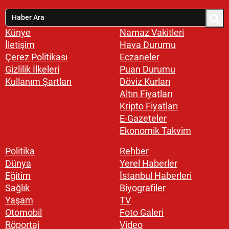
Künye
Namaz Vakitleri
İletişim
Hava Durumu
Çerez Politikası
Eczaneler
Gizlilik İlkeleri
Puan Durumu
Kullanım Şartları
Döviz Kurları
Altın Fiyatları
Kripto Fiyatları
E-Gazeteler
Ekonomik Takvim
Politika
Rehber
Dünya
Yerel Haberler
Eğitim
İstanbul Haberleri
Sağlık
Biyografiler
Yaşam
TV
Otomobil
Foto Galeri
Röportaj
Video