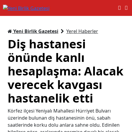
Yeni Birlik Gazetesi
Yerel Haberler
Diş hastanesi
önünde kanlı
hesaplaşma: Alacak
verecek kavgası
hastanelik etti
Körfez ilçesi Yeniyalı Mahallesi Hürriyet Bulvarı
üzerinde bulunan diş hastanesinin önü, sabah
saatlerinde korku dolu anlara sahne oldu. Edinilen
bilgilere göre, aralarında geçmişe dayalı bir alacak