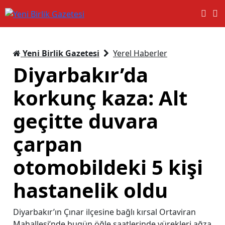
Yeni Birlik Gazetesi
Yerel Haberler
Diyarbakır’da
korkunç kaza: Alt
geçitte duvara
çarpan
otomobildeki 5 kişi
hastanelik oldu
Diyarbakır’ın Çınar ilçesine bağlı kırsal Ortaviran
Mahallesi’nde bugün öğle saatlerinde yürekleri ağza