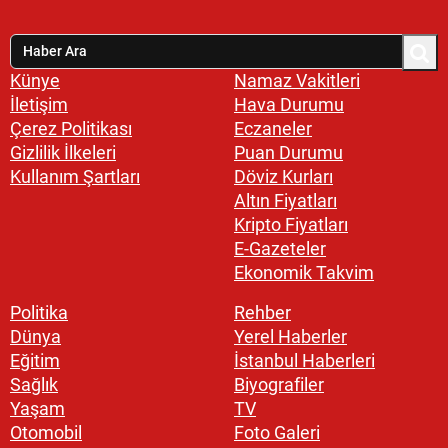
Künye
Namaz Vakitleri
İletişim
Hava Durumu
Çerez Politikası
Eczaneler
Gizlilik İlkeleri
Puan Durumu
Kullanım Şartları
Döviz Kurları
Altın Fiyatları
Kripto Fiyatları
E-Gazeteler
Ekonomik Takvim
Politika
Rehber
Dünya
Yerel Haberler
Eğitim
İstanbul Haberleri
Sağlık
Biyografiler
Yaşam
TV
Otomobil
Foto Galeri