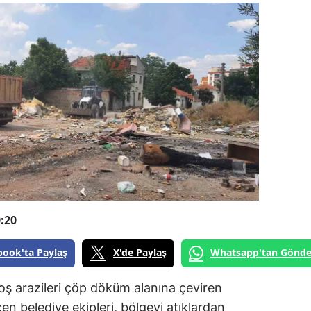
:20
book'ta Paylaş
X'de Paylaş
Whatsapp'tan Gönde
oş arazileri çöp döküm alanına çeviren
en belediye ekipleri, bölgeyi atıklardan