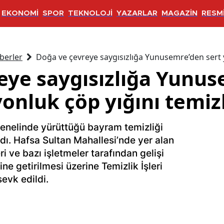
EKONOMİ
SPOR
TEKNOLOJİ
YAZARLAR
MAGAZİN
RESMİ
berler
Doğa ve çevreye saygısızlığa Yunusemre’den sert y
eye saygısızlığa Yunus
onluk çöp yığını temiz
genelinde yürüttüğü bayram temizliği
ıdı. Hafsa Sultan Mahallesi’nde yer alan
eri ve bazı işletmeler tarafından gelişi
ne getirilmesi üzerine Temizlik İşleri
evk edildi.