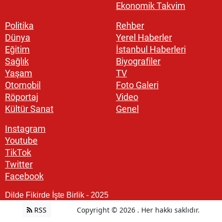
Ekonomik Takvim
Politika
Rehber
Dünya
Yerel Haberler
Eğitim
İstanbul Haberleri
Sağlık
Biyografiler
Yaşam
TV
Otomobil
Foto Galeri
Röportaj
Video
Kültür Sanat
Genel
Instagram
Youtube
TikTok
Twitter
Facebook
Dilde Fikirde İşte Birlik - 2025
RSS
Copyright © 2026 . Her hakkı saklıdır.