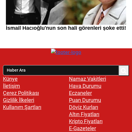
Künye
Namaz Vakitleri
İletişim
Hava Durumu
Çerez Politikası
Eczaneler
Gizlilik İlkeleri
Puan Durumu
Kullanım Şartları
Döviz Kurları
Altın Fiyatları
Kripto Fiyatları
E-Gazeteler