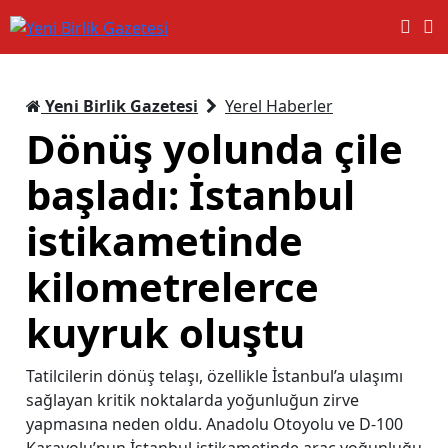
Yeni Birlik Gazetesi
Yerel Haberler
Dönüş yolunda çile
başladı: İstanbul
istikametinde
kilometrelerce
kuyruk oluştu
Tatilcilerin dönüş telaşı, özellikle İstanbul’a ulaşımı
sağlayan kritik noktalarda yoğunluğun zirve
yapmasına neden oldu. Anadolu Otoyolu ve D-100
Karayolu’nun İstanbul istikametinde araç yoğunluğu