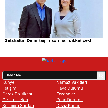
Künye
Namaz Vakitleri
İletişim
Hava Durumu
Çerez Politikası
Eczaneler
Gizlilik İlkeleri
Puan Durumu
Kullanım Şartları
Döviz Kurları