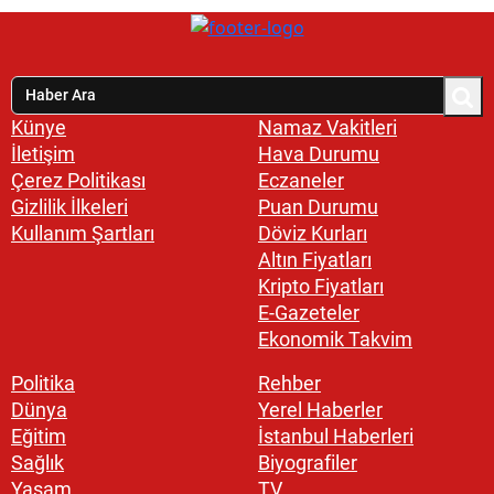
Künye
Namaz Vakitleri
İletişim
Hava Durumu
Çerez Politikası
Eczaneler
Gizlilik İlkeleri
Puan Durumu
Kullanım Şartları
Döviz Kurları
Altın Fiyatları
Kripto Fiyatları
E-Gazeteler
Ekonomik Takvim
Politika
Rehber
Dünya
Yerel Haberler
Eğitim
İstanbul Haberleri
Sağlık
Biyografiler
Yaşam
TV