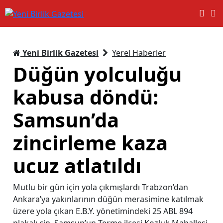
Yeni Birlik Gazetesi
Yerel Haberler
Düğün yolculuğu
kabusa döndü:
Samsun’da
zincirleme kaza
ucuz atlatıldı
Mutlu bir gün için yola çıkmışlardı Trabzon’dan
Ankara’ya yakınlarının düğün merasimine katılmak
üzere yola çıkan E.B.Y. yönetimindeki 25 ABL 894
plakalı cip, Samsun’un Terme ilçesi Kozluk Mahallesi