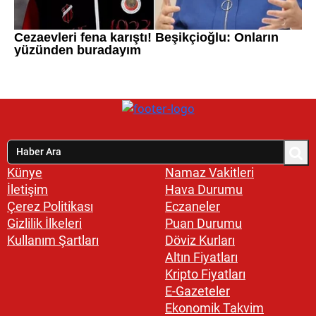
Künye
Namaz Vakitleri
İletişim
Hava Durumu
Çerez Politikası
Eczaneler
Gizlilik İlkeleri
Puan Durumu
Kullanım Şartları
Döviz Kurları
Altın Fiyatları
Kripto Fiyatları
E-Gazeteler
Ekonomik Takvim