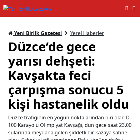
Yeni Birlik Gazetesi
Yerel Haberler
Düzce’de gece
yarısı dehşeti:
Kavşakta feci
çarpışma sonucu 5
kişi hastanelik oldu
Düzce trafiğinin en yoğun noktalarından biri olan D-
100 Karayolu Olimpiyat Kavşağı, dün gece saat 23.00
sularında meydana gelen şiddetli bir kazaya sahne
oldu. Sakarya istikametinden Bolu yönüne doğru