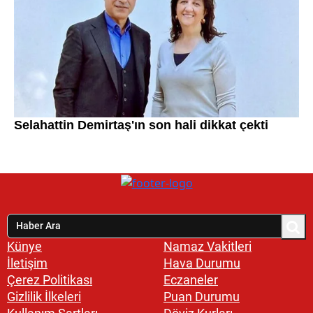
Künye
Namaz Vakitleri
İletişim
Hava Durumu
Çerez Politikası
Eczaneler
Gizlilik İlkeleri
Puan Durumu