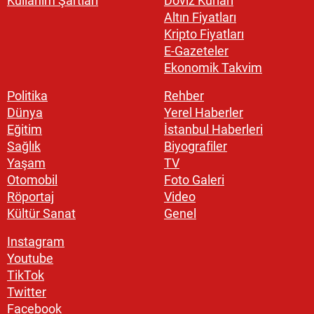
Kullanım Şartları
Döviz Kurları
Altın Fiyatları
Kripto Fiyatları
E-Gazeteler
Ekonomik Takvim
Politika
Rehber
Dünya
Yerel Haberler
Eğitim
İstanbul Haberleri
Sağlık
Biyografiler
Yaşam
TV
Otomobil
Foto Galeri
Röportaj
Video
Kültür Sanat
Genel
Instagram
Youtube
TikTok
Twitter
Facebook