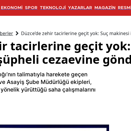
EKONOMİ
SPOR
TEKNOLOJİ
YAZARLAR
MAGAZİN
RESMİ
berler
Düzce’de zehir tacirlerine geçit yok: Suç makinesi 
r tacirlerine geçit yok
şüpheli cezaevine gönd
ğı’nın talimatıyla harekete geçen
ve Asayiş Şube Müdürlüğü ekipleri,
 yönelik yürüttüğü saha çalışmalarını