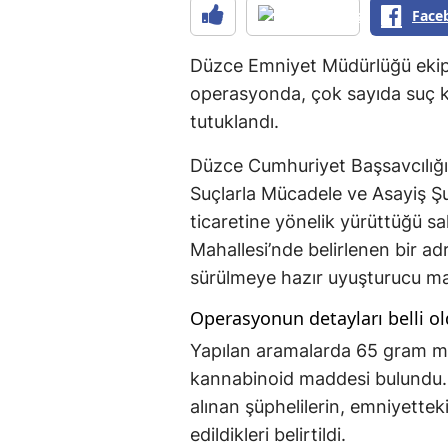
Face
Düzce Emniyet Müdürlüğü ekiple
operasyonda, çok sayıda suç k
tutuklandı.
Düzce Cumhuriyet Başsavcılığı’
Suçlarla Mücadele ve Asayiş Ş
ticaretine yönelik yürüttüğü sa
Mahallesi’nde belirlenen bir a
sürülmeye hazır uyuşturucu mad
Operasyonun detayları belli o
Yapılan aramalarda 65 gram m
kannabinoid maddesi bulundu. E
alınan şüphelilerin, emniyettek
edildikleri belirtildi.