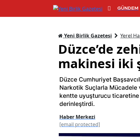
GÜNDEM
Yeni Birlik Gazetesi
Yerel Ha
Düzce’de zehi
makinesi iki 
Düzce Cumhuriyet Başsavcılı
Narkotik Suçlarla Mücadele 
kentte uyuşturucu ticaretine
derinleştirdi.
Haber Merkezi
[email protected]