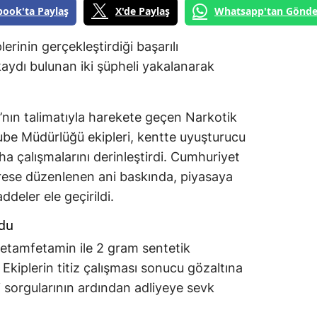
book'ta Paylaş
X'de Paylaş
Whatsapp'tan Gönde
rinin gerçekleştirdiği başarılı
aydı bulunan iki şüpheli yakalanarak
nın talimatıyla harekete geçen Narkotik
ube Müdürlüğü ekipleri, kentte uyuşturucu
ha çalışmalarını derinleştirdi. Cumhuriyet
drese düzenlenen ani baskında, piyasaya
deler ele geçirildi.
ldu
etamfetamin ile 2 gram sentetik
kiplerin titiz çalışması sonucu gözaltına
i sorgularının ardından adliyeye sevk