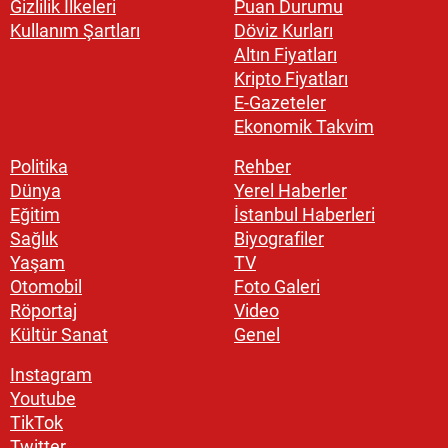
Gizlilik İlkeleri
Puan Durumu
Kullanım Şartları
Döviz Kurları
Altın Fiyatları
Kripto Fiyatları
E-Gazeteler
Ekonomik Takvim
Politika
Rehber
Dünya
Yerel Haberler
Eğitim
İstanbul Haberleri
Sağlık
Biyografiler
Yaşam
TV
Otomobil
Foto Galeri
Röportaj
Video
Kültür Sanat
Genel
Instagram
Youtube
TikTok
Twitter