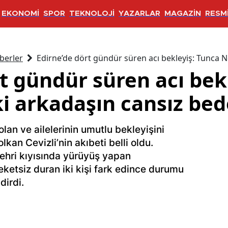
EKONOMİ
SPOR
TEKNOLOJİ
YAZARLAR
MAGAZİN
RESMİ
berler
Edirne’de dört gündür süren acı bekleyiş: Tunca Ne
t gündür süren acı bek
i arkadaşın cansız bede
lan ve ailelerinin umutlu bekleyişini
lkan Cevizli’nin akıbeti belli oldu.
ehri kıyısında yürüyüş yapan
eketsiz duran iki kişi fark edince durumu
dirdi.