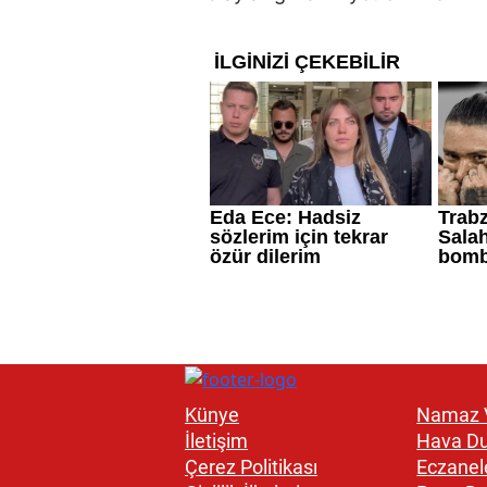
Künye
Namaz V
İletişim
Hava D
Çerez Politikası
Eczanel