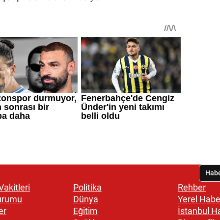
akitleri
Politika
Rehber
urumu
Dünya
Yerel Habe
er
Eğitim
İstanbul H