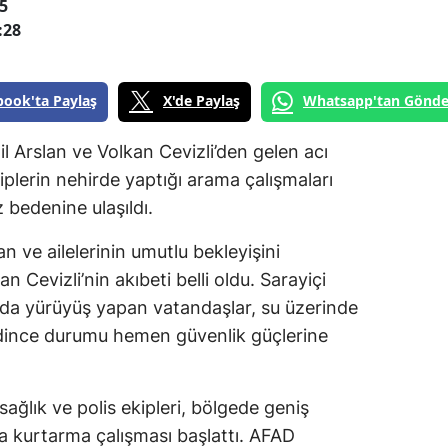
5
:28
book'ta Paylaş
X'de Paylaş
Whatsapp'tan Gönde
l Arslan ve Volkan Cevizli’den gelen acı
iplerin nehirde yaptığı arama çalışmaları
 bedenine ulaşıldı.
n ve ailelerinin umutlu bekleyişini
n Cevizli’nin akıbeti belli oldu. Sarayiçi
nda yürüyüş yapan vatandaşlar, su üzerinde
 edince durumu hemen güvenlik güçlerine
sağlık ve polis ekipleri, bölgede geniş
a kurtarma çalışması başlattı. AFAD