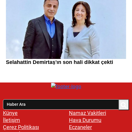
Künye
Namaz Vakitleri
İletişim
Hava Durumu
Çerez Politikası
Eczaneler