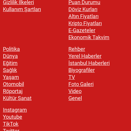
Gizlilik İlkeleri
Puan Durumu
Kullanım Şartları
Döviz Kurları
Altın Fiyatları
Kripto Fiyatları
E-Gazeteler
Ekonomik Takvim
Politika
Rehber
Dünya
Yerel Haberler
Eğitim
İstanbul Haberleri
Sağlık
Biyografiler
Yaşam
TV
Otomobil
Foto Galeri
Röportaj
Video
Kültür Sanat
Genel
Instagram
Youtube
TikTok
Twitter