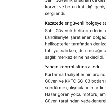
Sahil Güvenlik unsurları da de
korvet ve botun katıldığı geniş 
sergilendi.
Kazazedeler güvenli bölgeye t
Sahil Güvenlik helikopterlerin
kandilleriyle işaretlenen bölgede
helikopterler tarafından deniz
tahliye edilirken, durumu ağır
sağlık merkezlerine nakledildi.
Yangın kontrol altına alındı
Kurtarma faaliyetlerinin ardın
Güven ve KKTC SG-03 botları mü
söndürme çalışmalarının ardınd
Hasar gören yolcu motoru, emni
Güven tarafından yedeklenerek b