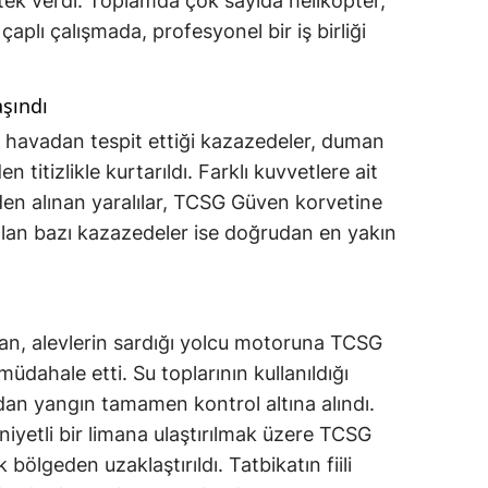
stek verdi. Toplamda çok sayıda helikopter,
çaplı çalışmada, profesyonel bir iş birliği
aşındı
in havadan tespit ettiği kazazedeler, duman
n titizlikle kurtarıldı. Farklı kuvvetlere ait
den alınan yaralılar, TCSG Güven korvetine
 olan bazı kazazedeler ise doğrudan en yakın
dan, alevlerin sardığı yolcu motoruna TCSG
dahale etti. Su toplarının kullanıldığı
an yangın tamamen kontrol altına alındı.
yetli bir limana ulaştırılmak üzere TCSG
ölgeden uzaklaştırıldı. Tatbikatın fiili