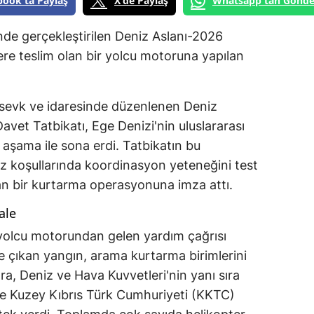
book'ta Paylaş
X'de Paylaş
Whatsapp'tan Gönde
de gerçekleştirilen Deniz Aslanı-2026
ere teslim olan bir yolcu motoruna yapılan
n sevk ve idaresinde düzenlenen Deniz
et Tatbikatı, Ege Denizi'nin uluslararası
i aşama ile sona erdi. Tatbikatın bu
z koşullarında koordinasyon yeteneğini test
an bir kurtarma operasyonuna imza attı.
ale
 yolcu motorundan gelen yardım çağrısı
e çıkan yangın, arama kurtarma birimlerini
a, Deniz ve Hava Kuvvetleri'nin yanı sıra
e Kuzey Kıbrıs Türk Cumhuriyeti (KKTC)