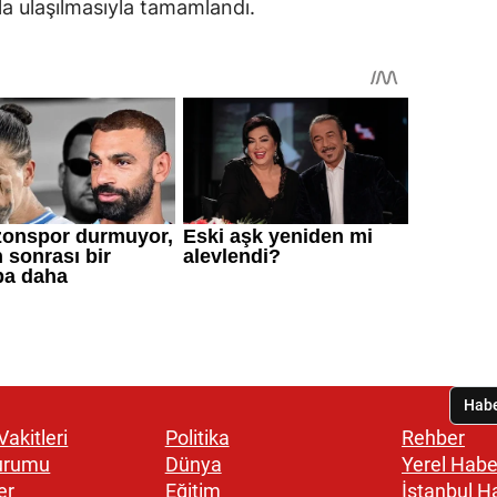
a ulaşılmasıyla tamamlandı.
akitleri
Politika
Rehber
urumu
Dünya
Yerel Habe
er
Eğitim
İstanbul H