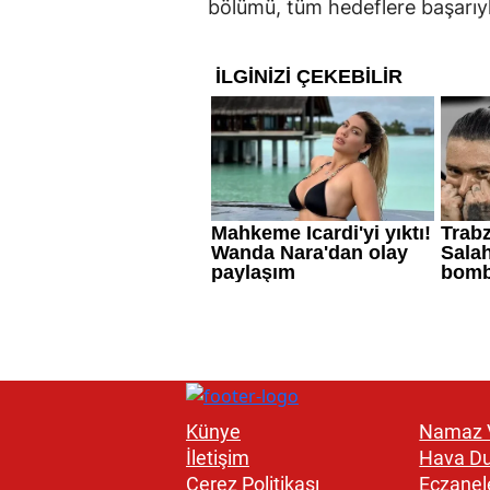
bölümü, tüm hedeflere başarıyl
Künye
Namaz V
İletişim
Hava D
Çerez Politikası
Eczanel