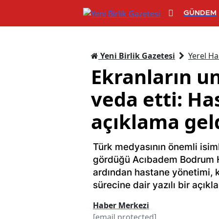
GÜNDEM
Yeni Birlik Gazetesi
Yerel Ha
Ekranların u
veda etti: H
açıklama gel
Türk medyasının önemli isiml
gördüğü Acıbadem Bodrum Has
ardından hastane yönetimi,
sürecine dair yazılı bir açık
Haber Merkezi
[email protected]