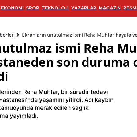
EKONOMİ
SPOR
TEKNOLOJİ
YAZARLAR
MAGAZİN
RESMİ
berler
Ekranların unutulmaz ismi Reha Muhtar hayata ve
nutulmaz ismi Reha Mu
astaneden son duruma d
di
erinden Reha Muhtar, bir süredir tedavi
tanesi'nde yaşamını yitirdi. Acı kaybın
 kamuoyunda merak edilen sağlık
lama yayımladı.