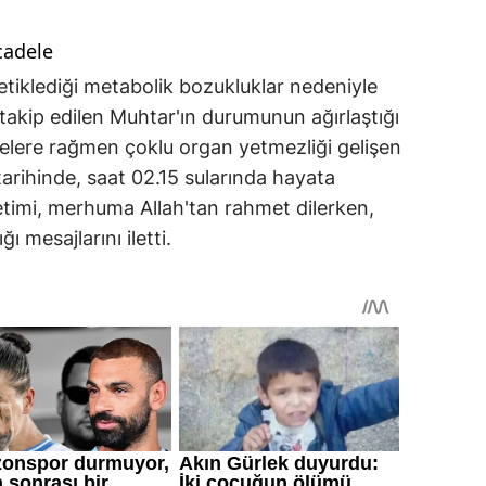
cadele
etiklediği metabolik bozukluklar nedeniyle
akip edilen Muhtar'ın durumunun ağırlaştığı
lelere rağmen çoklu organ yetmezliği gelişen
rihinde, saat 02.15 sularında hayata
timi, merhuma Allah'tan rahmet dilerken,
ı mesajlarını iletti.