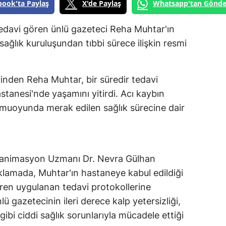
book'ta Paylaş
X'de Paylaş
Whatsapp'tan Gönde
davi gören ünlü gazeteci Reha Muhtar'ın
sağlık kuruluşundan tıbbi sürece ilişkin resmi
inden Reha Muhtar, bir süredir tedavi
nesi'nde yaşamını yitirdi. Acı kaybın
muoyunda merak edilen sağlık sürecine dair
eanimasyon Uzmanı Dr. Nevra Gülhan
klamada, Muhtar'ın hastaneye kabul edildiği
ren uygulanan tedavi protokollerine
lü gazetecinin ileri derece kalp yetersizliği,
ibi ciddi sağlık sorunlarıyla mücadele ettiği